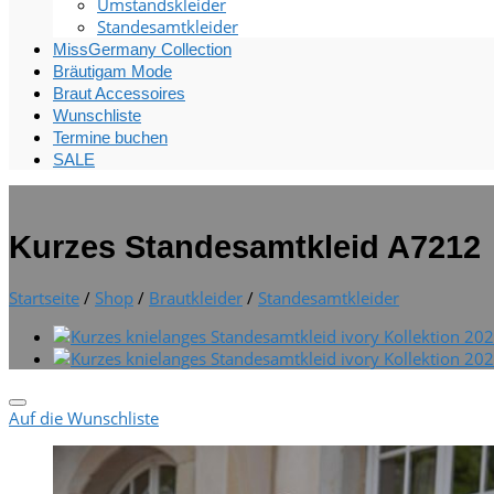
Umstandskleider
Standesamtkleider
MissGermany Collection
Bräutigam Mode
Braut Accessoires
Wunschliste
Termine buchen
SALE
Kurzes Standesamtkleid A7212
Startseite
/
Shop
/
Brautkleider
/
Standesamtkleider
Auf die Wunschliste