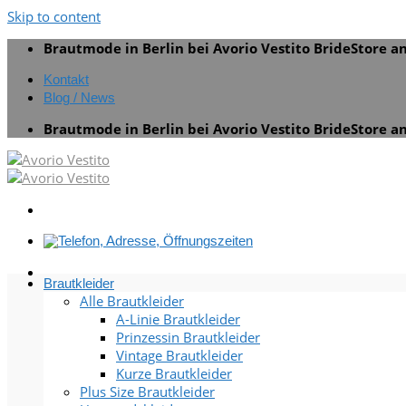
Skip to content
Brautmode in Berlin bei Avorio Vestito BrideStore 
Kontakt
Blog / News
Brautmode in Berlin bei Avorio Vestito BrideStore 
Brautkleider
Alle Brautkleider
A-Linie Brautkleider
Prinzessin Brautkleider
Vintage Brautkleider
Kurze Brautkleider
Plus Size Brautkleider