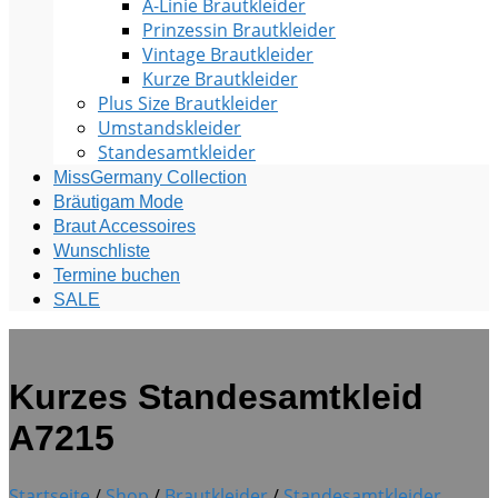
A-Linie Brautkleider
Prinzessin Brautkleider
Vintage Brautkleider
Kurze Brautkleider
Plus Size Brautkleider
Umstandskleider
Standesamtkleider
MissGermany Collection
Bräutigam Mode
Braut Accessoires
Wunschliste
Termine buchen
SALE
Kurzes Standesamtkleid
A7215
Startseite
/
Shop
/
Brautkleider
/
Standesamtkleider