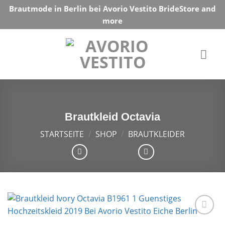
Skip
Brautmode in Berlin bei Avorio Vestito BrideStore and
to
more
content
Brautkleid Octavia
STARTSEITE
/
SHOP
/
BRAUTKLEIDER
Auf die