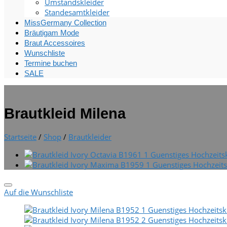
Umstandskleider
Standesamtkleider
MissGermany Collection
Bräutigam Mode
Braut Accessoires
Wunschliste
Termine buchen
SALE
Brautkleid Milena
Startseite
/
Shop
/
Brautkleider
Auf die Wunschliste