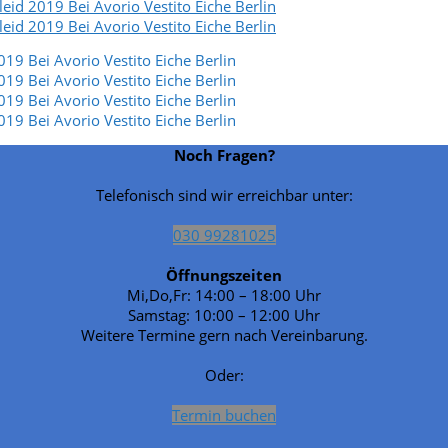
Noch Fragen?
Telefonisch sind wir erreichbar unter:
030 99281025
Öffnungszeiten
Mi,Do,Fr: 14:00 – 18:00 Uhr
Samstag: 10:00 – 12:00 Uhr
Weitere Termine gern nach Vereinbarung.
Oder:
Termin buchen