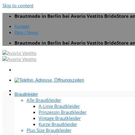
Skip to content
Brautmode in Berlin bei Avorio Vestito BrideStore 
Kontakt
Blog / News
Brautmode in Berlin bei Avorio Vestito BrideStore 
Brautkleider
Alle Brautkleider
A-Linie Brautkleider
Prinzessin Brautkleider
Vintage Brautkleider
Kurze Brautkleider
Plus Size Brautkleider