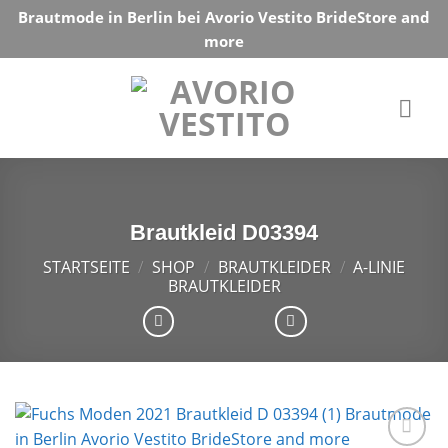
Skip
Brautmode in Berlin bei Avorio Vestito BrideStore and
to
more
content
Brautkleid D03394
STARTSEITE
/
SHOP
/
BRAUTKLEIDER
/
A-LINIE
BRAUTKLEIDER