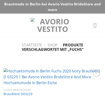
Skip
Brautmode in Berlin bei Avorio Vestito BrideStore and
to
more
content
STARTSEITE
/
SHOP
/
PRODUKTE
VERSCHLAGWORTET MIT „FUCHS“
Auf die
Wunschliste
A-LINIE BRAUTKLEIDER
Brautkleid D03229