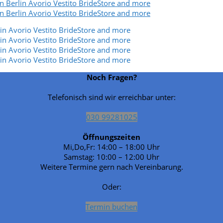
Noch Fragen?
Telefonisch sind wir erreichbar unter:
030 99281025
Öffnungszeiten
Mi,Do,Fr: 14:00 – 18:00 Uhr
Samstag: 10:00 – 12:00 Uhr
Weitere Termine gern nach Vereinbarung.
Oder:
Termin buchen