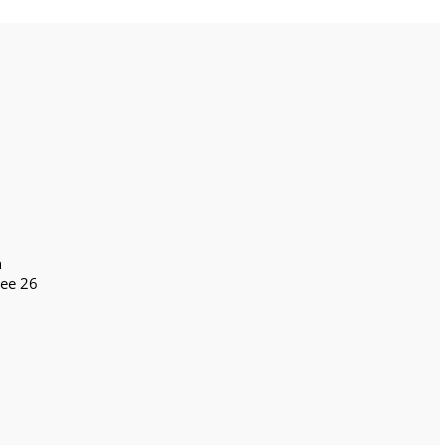
n
lee 26