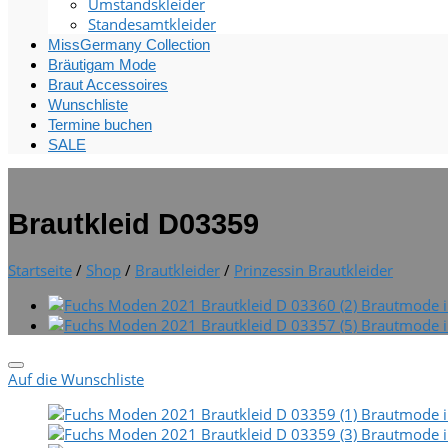
Umstandskleider
Standesamtkleider
MissGermany Collection
Bräutigam Mode
Braut Accessoires
Wunschliste
Termine buchen
SALE
Brautkleid D03359
Startseite
/
Shop
/
Brautkleider
/
Prinzessin Brautkleider
Auf die Wunschliste