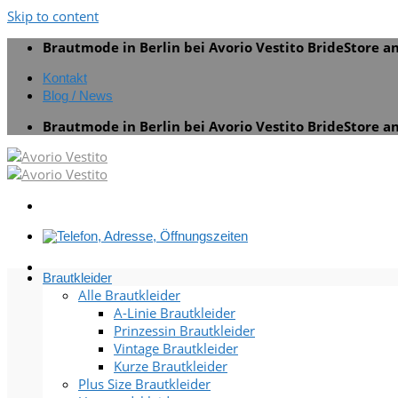
Skip to content
Brautmode in Berlin bei Avorio Vestito BrideStore 
Kontakt
Blog / News
Brautmode in Berlin bei Avorio Vestito BrideStore 
Brautkleider
Alle Brautkleider
A-Linie Brautkleider
Prinzessin Brautkleider
Vintage Brautkleider
Kurze Brautkleider
Plus Size Brautkleider