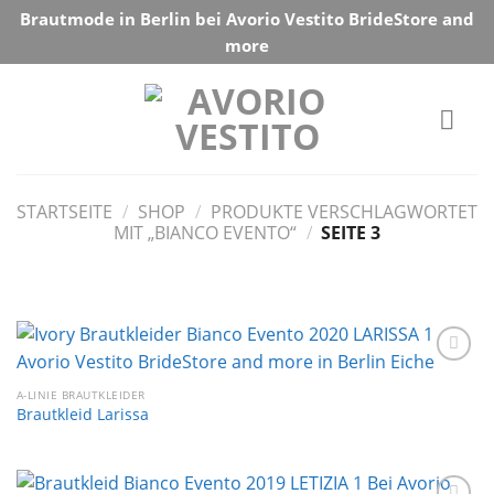
Skip
Brautmode in Berlin bei Avorio Vestito BrideStore and
to
more
content
STARTSEITE
/
SHOP
/
PRODUKTE VERSCHLAGWORTET
MIT „BIANCO EVENTO“
/
SEITE 3
Auf die
Wunschliste
A-LINIE BRAUTKLEIDER
Brautkleid Larissa