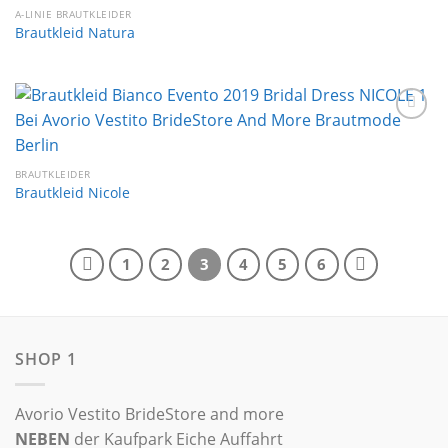
A-LINIE BRAUTKLEIDER
Brautkleid Natura
Auf die
Wunschliste
BRAUTKLEIDER
Brautkleid Nicole
1
2
3
4
5
6
SHOP 1
Avorio Vestito BrideStore and more
NEBEN
der Kaufpark Eiche Auffahrt