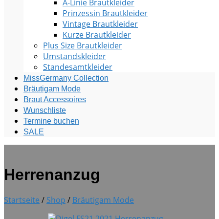
A-Linie Brautkleider
Prinzessin Brautkleider
Vintage Brautkleider
Kurze Brautkleider
Plus Size Brautkleider
Umstandskleider
Standesamtkleider
MissGermany Collection
Bräutigam Mode
Braut Accessoires
Wunschliste
Termine buchen
SALE
Herrenanzug
Startseite
/
Shop
/
Bräutigam Mode