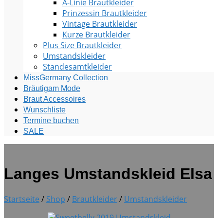
A-Linie Brautkleider
Prinzessin Brautkleider
Vintage Brautkleider
Kurze Brautkleider
Plus Size Brautkleider
Umstandskleider
Standesamtkleider
MissGermany Collection
Bräutigam Mode
Braut Accessoires
Wunschliste
Termine buchen
SALE
Langes Umstandskleid Elsa
Startseite
/
Shop
/
Brautkleider
/
Umstandskleider