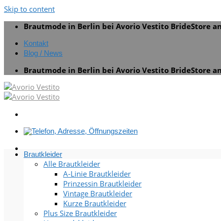
Skip to content
Brautmode in Berlin bei Avorio Vestito BrideStore 
Kontakt
Blog / News
Brautmode in Berlin bei Avorio Vestito BrideStore 
Brautkleider
Alle Brautkleider
A-Linie Brautkleider
Prinzessin Brautkleider
Vintage Brautkleider
Kurze Brautkleider
Plus Size Brautkleider