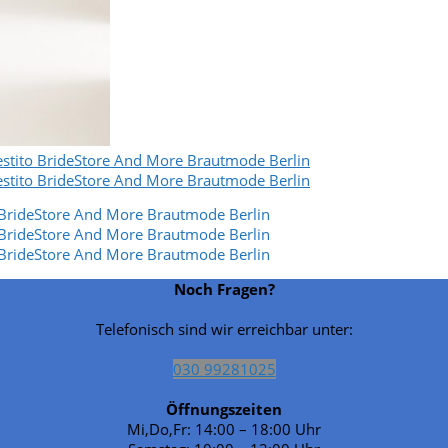
Noch Fragen?
Telefonisch sind wir erreichbar unter:
030 99281025
Öffnungszeiten
Mi,Do,Fr: 14:00 – 18:00 Uhr