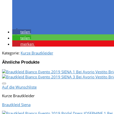
teilen
teilen
merken
Kategorie:
Kurze Brautkleider
Ähnliche Produkte
Auf die Wunschliste
Kurze Brautkleider
Brautkleid Siena