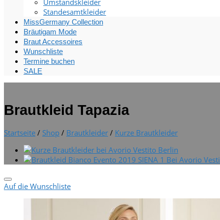
Umstandskleider
Standesamtkleider
MissGermany Collection
Bräutigam Mode
Braut Accessoires
Wunschliste
Termine buchen
SALE
Brautkleid Tapazia
Startseite
/
Shop
/
Brautkleider
/
Kurze Brautkleider
Auf die Wunschliste