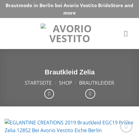
Skip
Brautmode in Berlin bei Avorio Vestito BrideStore and
to
more
content
Brautkleid Zelia
STARTSEITE
/
SHOP
/
BRAUTKLEIDER
Auf die