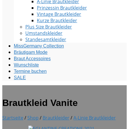
A-Linie Brautkleider
Prinzessin Brautkleider
Vintage Brautkleider
Kurze Brautkleider
Plus Size Brautkleider
Umstandskleider
Standesamtkleider
MissGermany Collection
Bräutigam Mode
Braut Accessoires
Wunschliste
Termine buchen
SALE
Brautkleid Vanite
Startseite
/
Shop
/
Brautkleider
/
A-Linie Brautkleider