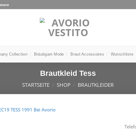
d more
any Collection
Bräutigam Mode
Braut Accessoires
Wunschliste
Brautkleid Tess
STARTSEITE
/
SHOP
/
BRAUTKLEIDER
Auf die
Telef
Wunschliste