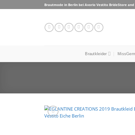
Skip
Brautmode in Berlin bei Avorio Vestito BrideStore an
to
content
Brautkleider
MissGerm