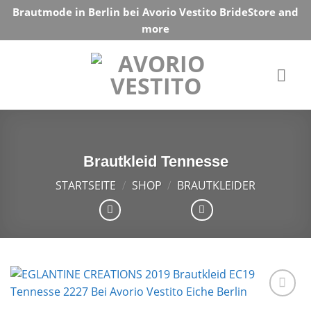
Skip
Brautmode in Berlin bei Avorio Vestito BrideStore and
to
more
content
Brautkleid Tennesse
STARTSEITE
/
SHOP
/
BRAUTKLEIDER
Auf die