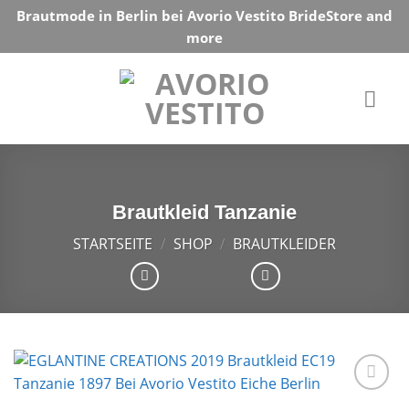
Skip
Brautmode in Berlin bei Avorio Vestito BrideStore and
to
more
content
Brautkleid Tanzanie
STARTSEITE
/
SHOP
/
BRAUTKLEIDER
Auf die