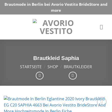
Skip
Brautmode in Berlin bei Avorio Vestito BrideStore and
to
more
content
Brautkleid Saphia
STARTSEITE
/
SHOP
/
BRAUTKLEIDER
Auf die