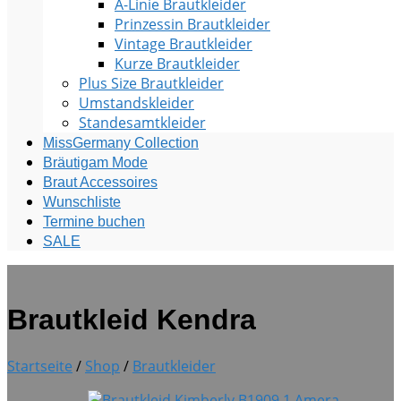
A-Linie Brautkleider
Prinzessin Brautkleider
Vintage Brautkleider
Kurze Brautkleider
Plus Size Brautkleider
Umstandskleider
Standesamtkleider
MissGermany Collection
Bräutigam Mode
Braut Accessoires
Wunschliste
Termine buchen
SALE
Brautkleid Kendra
Startseite
/
Shop
/
Brautkleider