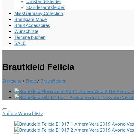
Umstandskleider
Standesamtkleider
MissGermany Collection
Bräutigam Mode
Braut Accessoires
Wunschliste
Termine buchen
SALE
Brautkleid Felicia
Startseite
/
Shop
/
Brautkleider
Auf die Wunschliste