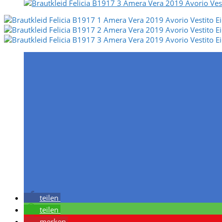
teilen
teilen
merken