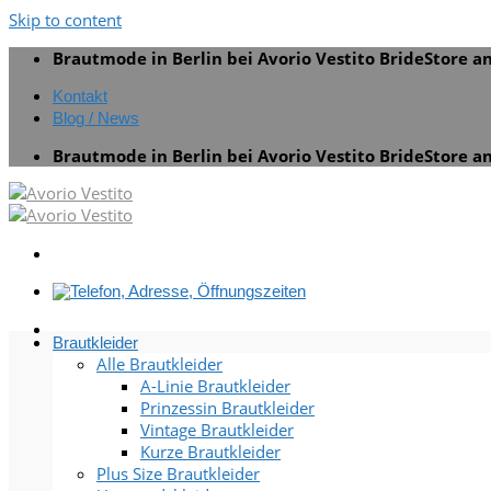
Skip to content
Brautmode in Berlin bei Avorio Vestito BrideStore 
Kontakt
Blog / News
Brautmode in Berlin bei Avorio Vestito BrideStore 
Brautkleider
Alle Brautkleider
A-Linie Brautkleider
Prinzessin Brautkleider
Vintage Brautkleider
Kurze Brautkleider
Plus Size Brautkleider