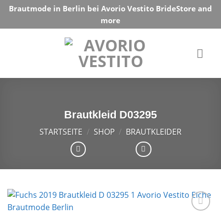
Skip
Brautmode in Berlin bei Avorio Vestito BrideStore and
to
more
content
Brautkleid D03295
STARTSEITE
/
SHOP
/
BRAUTKLEIDER
Auf die