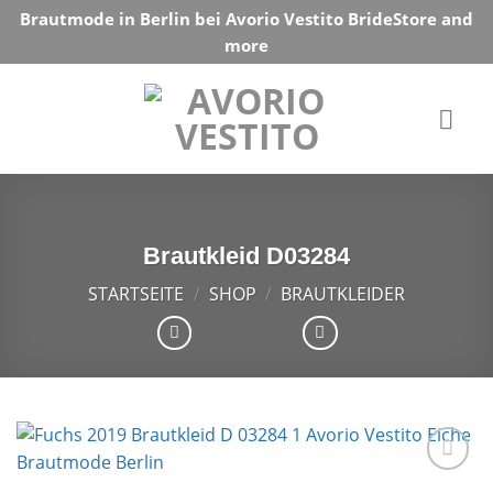
Skip
Brautmode in Berlin bei Avorio Vestito BrideStore and
to
more
content
Brautkleid D03284
STARTSEITE
/
SHOP
/
BRAUTKLEIDER
Auf die