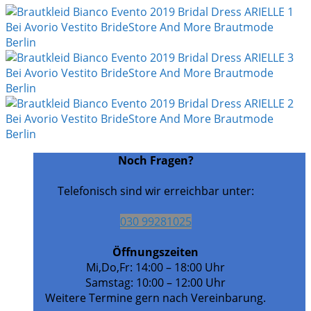
Noch Fragen?
Telefonisch sind wir erreichbar unter:
030 99281025
Öffnungszeiten
Mi,Do,Fr: 14:00 – 18:00 Uhr
Samstag: 10:00 – 12:00 Uhr
Weitere Termine gern nach Vereinbarung.