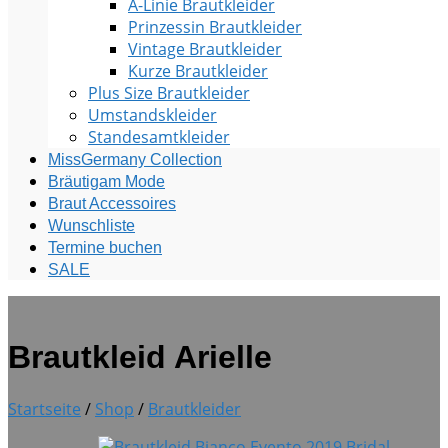
A-Linie Brautkleider
Prinzessin Brautkleider
Vintage Brautkleider
Kurze Brautkleider
Plus Size Brautkleider
Umstandskleider
Standesamtkleider
MissGermany Collection
Bräutigam Mode
Braut Accessoires
Wunschliste
Termine buchen
SALE
Brautkleid Arielle
Startseite
/
Shop
/
Brautkleider