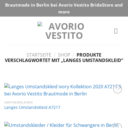
Skip
Brautmode in Berlin bei Avorio Vestito BrideStore and
to
more
content
STARTSEITE
/
SHOP
/
PRODUKTE
VERSCHLAGWORTET MIT „LANGES UMSTANDSKLEID“
Auf die
Wunschliste
UMSTANDSKLEIDER
Langes Umstandskleid A7217