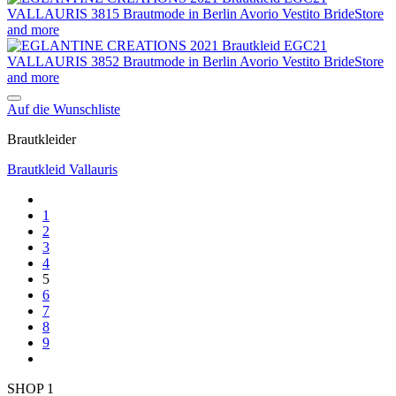
Auf die Wunschliste
Brautkleider
Brautkleid Vallauris
1
2
3
4
5
6
7
8
9
SHOP 1