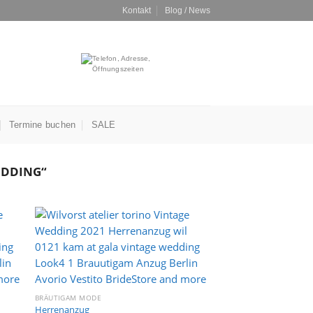
Kontakt
Blog / News
Termine buchen
SALE
EDDING“
e
Auf die
ste
Wunschliste
BRÄUTIGAM MODE
Herrenanzug