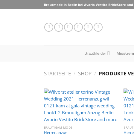
Skip
Brautmode in Berlin bei Avorio Vestito BrideStore an
to
content
Brautkleider
MissGerm
STARTSEITE
/
SHOP
/
PRODUKTE VE
Auf die
Wunschliste
BRÄUTIGAM MODE
BRÄUT
Herrenanzug
Herr