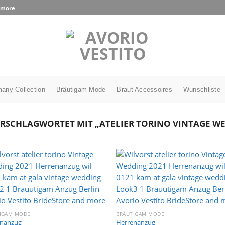
d more
any Collection
Bräutigam Mode
Braut Accessoires
Wunschliste
RSCHLAGWORTET MIT „ATELIER TORINO VINTAGE W
Auf die
Auf di
Wunschliste
Wunschli
IGAM MODE
BRÄUTIGAM MODE
enanzug
Herrenanzug